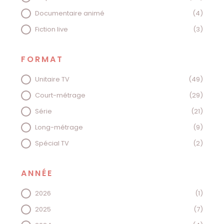
Documentaire animé
(4)
Fiction live
(3)
FORMAT
FORMAT
Unitaire TV
(49)
Court-métrage
(29)
Série
(21)
Long-métrage
(9)
Spécial TV
(2)
ANNÉE
ANNÉE
2026
(1)
2025
(7)