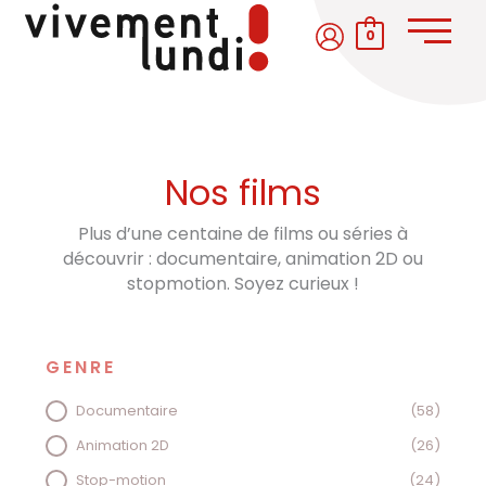
Aller
au
0
contenu
Nos films
Plus d’une centaine de films ou séries à
découvrir : documentaire, animation 2D ou
stopmotion. Soyez curieux !
GENRE
GENRE
Documentaire
(58)
Animation 2D
(26)
Stop-motion
(24)