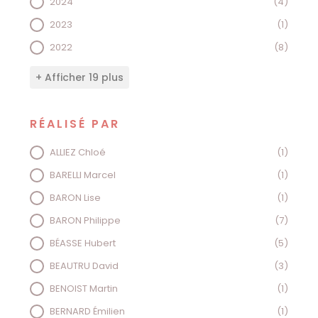
2024
(4)
2023
(1)
2022
(8)
+ Afficher 19 plus
RÉALISÉ PAR
RÉALISÉ PAR
ALLIEZ Chloé
(1)
BARELLI Marcel
(1)
BARON Lise
(1)
BARON Philippe
(7)
BÉASSE Hubert
(5)
BEAUTRU David
(3)
BENOIST Martin
(1)
BERNARD Émilien
(1)