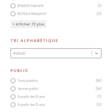
BOILEAU Laurent
(1)
BOTELLA Benjamin
(3)
+ Afficher 70 plus
TRI ALPHABÉTIQUE
TRI ALPHABÉTIQUE
Tri alphabétique
PUBLIC
PUBLIC
Tous publics
(81)
Jeune public
(19)
À partir de 10 ans
(7)
À partir de 12 ans
(2)