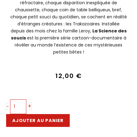
réfractaire, chaque disparition inexpliquée de
chaussette, chaque coin de table belliqueux, bref,
chaque petit souci du quotidien, se cachent en réalité
d’étranges créatures : les Trakazoaires. Installée
depuis des mois chez la famille Leroy,
La Science des
soucis
est la première série cartoon-documentaire à
révéler au monde l’existence de ces mystérieuses
petites bêtes !
12,00
€
quantité
+
-
de
La
AJOUTER AU PANIER
Science
des