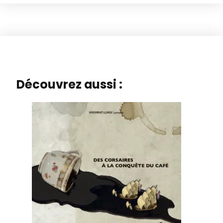
soucis
(vol.
1)
Découvrez aussi :